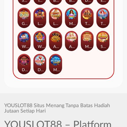
Sugar Candy Bonanza
Treasures of Olympus 1000
BREAK THE BANK
BUNNY VIP NIGHT
DIAMOND KING
EYES OF RA
GOLDEN FORTUNE HORSE
LADY OF RA
LUCKY TIGER
MAGIC PEARLS
THE BIG THE FAT THE UGLY
TIDES OF FORTUNE
WHITE ELEPHANT
WILD MINER
AFRICAN BUFFALO 5000
APHRODITE’S BLESSING
MEGA FORTUNE OX
SUSHI RUSH
DRACULA’S CASTLE BANQUET
DRAGON FORTUNE
MR DIAMOND DELUXE
YOUSLOT88 Situs Menang Tanpa Batas Hadiah
Jutaan Setiap Hari
YOUSLOT88 – Platform