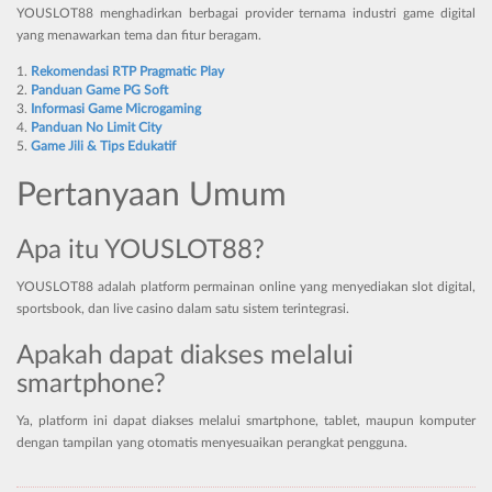
YOUSLOT88 menghadirkan berbagai provider ternama industri game digital
yang menawarkan tema dan fitur beragam.
Rekomendasi RTP Pragmatic Play
Panduan Game PG Soft
Informasi Game Microgaming
Panduan No Limit City
Game Jili & Tips Edukatif
Pertanyaan Umum
Apa itu YOUSLOT88?
YOUSLOT88 adalah platform permainan online yang menyediakan slot digital,
sportsbook, dan live casino dalam satu sistem terintegrasi.
Apakah dapat diakses melalui
smartphone?
Ya, platform ini dapat diakses melalui smartphone, tablet, maupun komputer
dengan tampilan yang otomatis menyesuaikan perangkat pengguna.