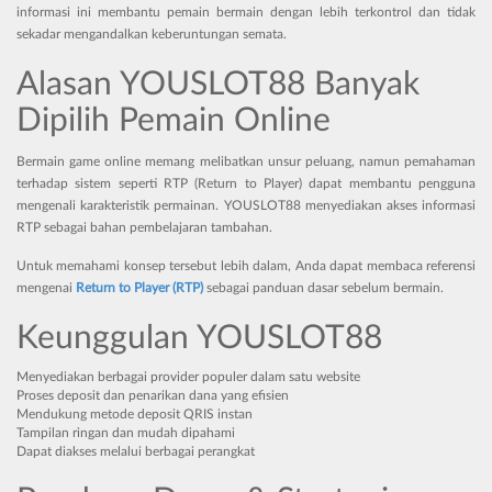
informasi ini membantu pemain bermain dengan lebih terkontrol dan tidak
sekadar mengandalkan keberuntungan semata.
Alasan YOUSLOT88 Banyak
Dipilih Pemain Online
Bermain game online memang melibatkan unsur peluang, namun pemahaman
terhadap sistem seperti RTP (Return to Player) dapat membantu pengguna
mengenali karakteristik permainan. YOUSLOT88 menyediakan akses informasi
RTP sebagai bahan pembelajaran tambahan.
Untuk memahami konsep tersebut lebih dalam, Anda dapat membaca referensi
mengenai
Return to Player (RTP)
sebagai panduan dasar sebelum bermain.
Keunggulan YOUSLOT88
Menyediakan berbagai provider populer dalam satu website
Proses deposit dan penarikan dana yang efisien
Mendukung metode deposit QRIS instan
Tampilan ringan dan mudah dipahami
Dapat diakses melalui berbagai perangkat