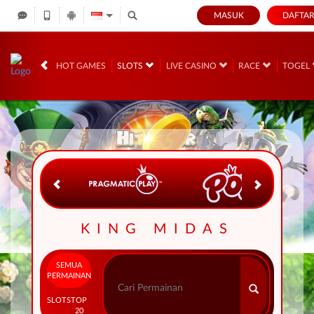
MASUK
DAFTA
IDR
12,744,326,
HOT GAMES
SLOTS
LIVE CASINO
RACE
TOGEL
KING MIDAS
SEMUA
PERMAINAN
SLOTS
TOP
20