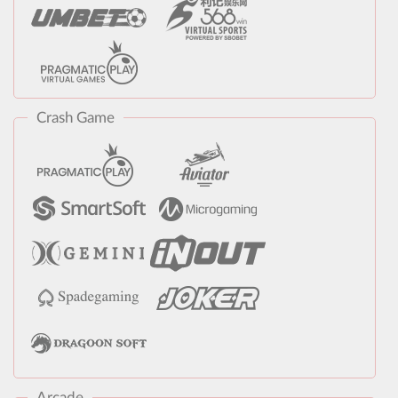
Crash Game
Arcade