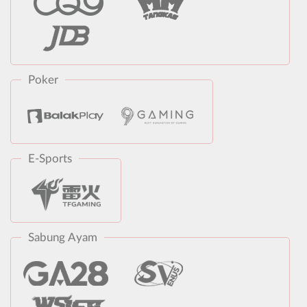
Poker
E-Sports
Sabung Ayam