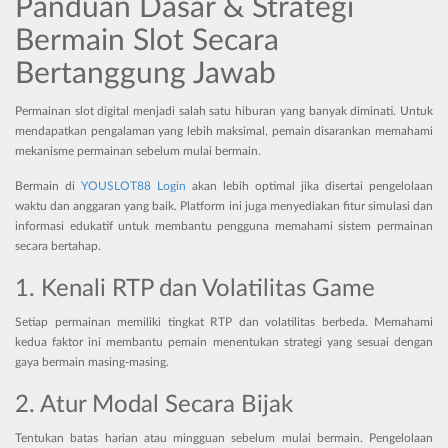
Panduan Dasar & Strategi
Bermain Slot Secara
Bertanggung Jawab
Permainan slot digital menjadi salah satu hiburan yang banyak diminati. Untuk
mendapatkan pengalaman yang lebih maksimal, pemain disarankan memahami
mekanisme permainan sebelum mulai bermain.
Bermain di
YOUSLOT88 Login
akan lebih optimal jika disertai pengelolaan
waktu dan anggaran yang baik. Platform ini juga menyediakan fitur simulasi dan
informasi edukatif untuk membantu pengguna memahami sistem permainan
secara bertahap.
1. Kenali RTP dan Volatilitas Game
Setiap permainan memiliki tingkat RTP dan volatilitas berbeda. Memahami
kedua faktor ini membantu pemain menentukan strategi yang sesuai dengan
gaya bermain masing-masing.
2. Atur Modal Secara Bijak
Tentukan batas harian atau mingguan sebelum mulai bermain. Pengelolaan