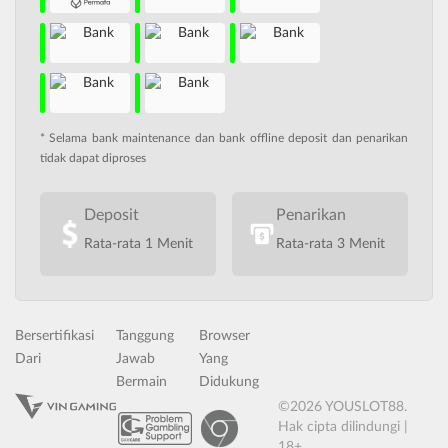
* Selama bank maintenance dan bank offline deposit dan penarikan
tidak dapat diproses
Deposit
Penarikan
Rata-rata 1 Menit
Rata-rata 3 Menit
Bersertifikasi
Tanggung
Browser
Dari
Jawab
Yang
Bermain
Didukung
©2026 YOUSLOT88.
Hak cipta dilindungi |
18+