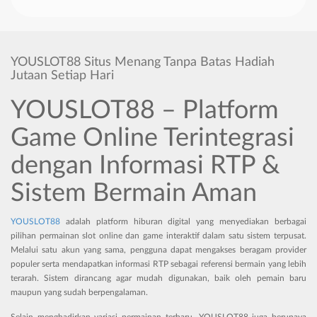
YOUSLOT88 Situs Menang Tanpa Batas Hadiah
Jutaan Setiap Hari
YOUSLOT88 – Platform
Game Online Terintegrasi
dengan Informasi RTP &
Sistem Bermain Aman
YOUSLOT88
adalah platform hiburan digital yang menyediakan berbagai
pilihan permainan slot online dan game interaktif dalam satu sistem terpusat.
Melalui satu akun yang sama, pengguna dapat mengakses beragam provider
populer serta mendapatkan informasi RTP sebagai referensi bermain yang lebih
terarah. Sistem dirancang agar mudah digunakan, baik oleh pemain baru
maupun yang sudah berpengalaman.