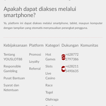
Apakah dapat diakses melalui
smartphone?
Ya, platform ini dapat diakses melalui smartphone, tablet, maupun komputer
dengan tampilan yang otomatis menyesuaikan perangkat pengguna.
Kebijaksanaan
Platform
Kategori
Dukungan
Komunitas
Tentang
Promosi
Hot
+628772
YOUSLOT88
Games
2797386
Loyalty
Responsible
Slots
+628211
Referral
Gambling
5490635
Live
Pusat Bantuan
Casino
Syarat dan
Race
Ketentuan
Togel
Olahraga