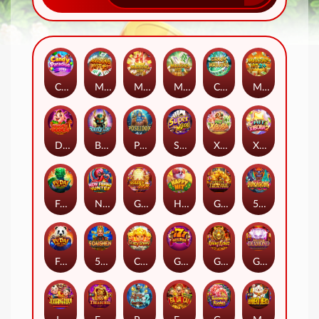
Candy Paradise 2048
Mahjong Hit +
Mahjong Hit
Mahjong Hit 2
Crazy Mahjong
Mahjong Hit 2+
DuoFuDuoCai
Bounty Loki
Poseidon
Super Ace
XiBoBa Hit
XiBoBa Hit2
Fu Dai Lian Lian-Dragon
New-Fishing Hunter
G-GoldenDrum
Happy Hit
G-InfiniteTreasure
5 Dragons(H5)
Fu Dai Lian Lian-Panda
5 CaiShen(H5)
Crazy Sheep
Golden 777(H5)
G-RollingRiches
G-DazzlingDiamond