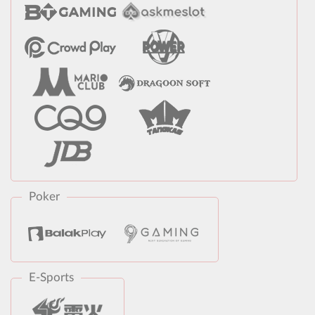
Poker
E-Sports