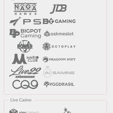
Live Casino