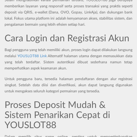
Selain menghadirkan variasi permainan terbaru, YOUSLOT88 juga berupaya
memberikan layanan yang responsif serta proses transaksi yang praktis seperti
deposit via QRIS, e-wallet (Dana, OVO, Gopay, LinkAja), dan dukungan bank
lokal. Fokus utama platform ini adalah kenyamanan akses, stabilitas sistem, dan
pengalaman bermain yang lebih efisien setiap hari.
Cara Login dan Registrasi Akun
Bagi pengguna yang telah memiliki akun, proses login dapat dilakukan langsung
melalui
YOUSLOT88 Link
Alternatif halaman utama dengan memasukkan data
yang telah terdaftar. Sistem autentikasi dibuat sederhana namun tetap
memperhatikan aspek keamanan akun.
Untuk pengguna baru, tersedia halaman pendaftaran dengan alur registrasi
singkat. Setelah data diisi dan diverifikasi, akun dapat langsung digunakan
untuk mengakses seluruh kategori permainan yang tersedia.
Proses Deposit Mudah &
Sistem Penarikan Cepat di
YOUSLOT88
Dalam memilih situs game online, penting untuk mempertimbangkan