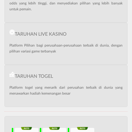
odds yang lebih tinggi, dan menyediakan pilihan yang lebih banyak
untuk pemain.
TARUHAN LIVE KASINO
Platform Pilihan bagi perusahaan-perusahaan terbaik di dunia, dengan
pilihan variasi game terbanyak
TARUHAN TOGEL
Platform togel yang menarik dari perusahan terbaik di dunia yang
menawarkan hadiah kemenangan besar