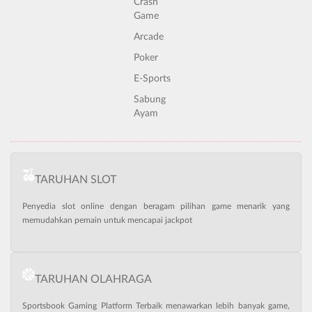
Crash
Game
Arcade
Poker
E-Sports
Sabung
Ayam
TARUHAN SLOT
Penyedia slot online dengan beragam pilihan game menarik yang
memudahkan pemain untuk mencapai jackpot
TARUHAN OLAHRAGA
Sportsbook Gaming Platform Terbaik menawarkan lebih banyak game,