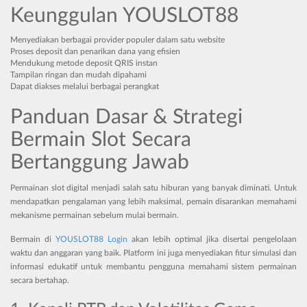
Keunggulan YOUSLOT88
Menyediakan berbagai provider populer dalam satu website
Proses deposit dan penarikan dana yang efisien
Mendukung metode deposit QRIS instan
Tampilan ringan dan mudah dipahami
Dapat diakses melalui berbagai perangkat
Panduan Dasar & Strategi
Bermain Slot Secara
Bertanggung Jawab
Permainan slot digital menjadi salah satu hiburan yang banyak diminati. Untuk
mendapatkan pengalaman yang lebih maksimal, pemain disarankan memahami
mekanisme permainan sebelum mulai bermain.
Bermain di
YOUSLOT88 Login
akan lebih optimal jika disertai pengelolaan
waktu dan anggaran yang baik. Platform ini juga menyediakan fitur simulasi dan
informasi edukatif untuk membantu pengguna memahami sistem permainan
secara bertahap.