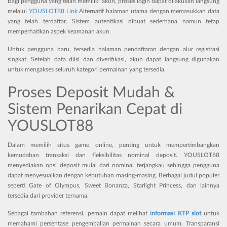
Bagi pengguna yang telah memiliki akun, proses login dapat dilakukan langsung
melalui
YOUSLOT88 Link
Alternatif halaman utama dengan memasukkan data
yang telah terdaftar. Sistem autentikasi dibuat sederhana namun tetap
memperhatikan aspek keamanan akun.
Untuk pengguna baru, tersedia halaman pendaftaran dengan alur registrasi
singkat. Setelah data diisi dan diverifikasi, akun dapat langsung digunakan
untuk mengakses seluruh kategori permainan yang tersedia.
Proses Deposit Mudah &
Sistem Penarikan Cepat di
YOUSLOT88
Dalam memilih situs game online, penting untuk mempertimbangkan
kemudahan transaksi dan fleksibilitas nominal deposit. YOUSLOT88
menyediakan opsi deposit mulai dari nominal terjangkau sehingga pengguna
dapat menyesuaikan dengan kebutuhan masing-masing. Berbagai judul populer
seperti Gate of Olympus, Sweet Bonanza, Starlight Princess, dan lainnya
tersedia dari provider ternama.
Sebagai tambahan referensi, pemain dapat melihat
informasi RTP slot
untuk
memahami persentase pengembalian permainan secara umum. Transparansi