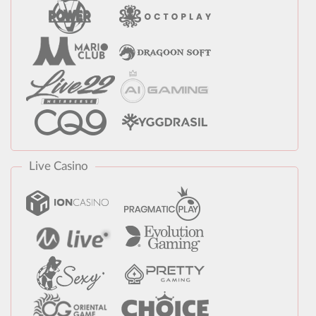
Live Casino