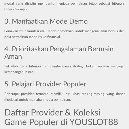
modal yang disiplin membantu menjaga permainan tetap sebagai hiburan,
bukan tekanan.
3. Manfaatkan Mode Demo
Gunakan fitur simulasi atau mode percobaan untuk mengenal fitur bonus dan
pola permainan tanpa risiko finansial.
4. Prioritaskan Pengalaman Bermain
Aman
Fokuslah pada hiburan dan pembelajaran strategi, bukan sekadar mengejar
kemenangan instan.
5. Pelajari Provider Populer
Beberapa provider ternama memiliki ciri khas masing-masing yang dapat
dipelajari untuk memahami pola permainan.
Daftar Provider & Koleksi
Game Populer di YOUSLOT88