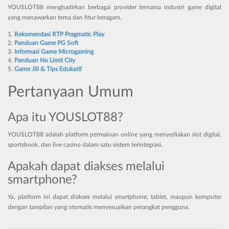
YOUSLOT88 menghadirkan berbagai provider ternama industri game digital
yang menawarkan tema dan fitur beragam.
Rekomendasi RTP Pragmatic Play
Panduan Game PG Soft
Informasi Game Microgaming
Panduan No Limit City
Game Jili & Tips Edukatif
Pertanyaan Umum
Apa itu YOUSLOT88?
YOUSLOT88 adalah platform permainan online yang menyediakan slot digital,
sportsbook, dan live casino dalam satu sistem terintegrasi.
Apakah dapat diakses melalui
smartphone?
Ya, platform ini dapat diakses melalui smartphone, tablet, maupun komputer
dengan tampilan yang otomatis menyesuaikan perangkat pengguna.